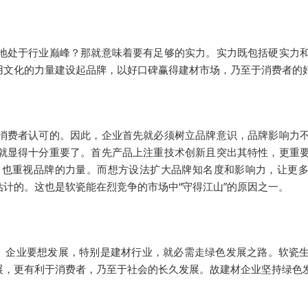
地处于行业巅峰？那就意味着要有足够的实力。实力既包括硬实力
用文化的力量建设起品牌，以好口碑赢得建材市场，乃至于消费者的
消费者认可的。因此，企业首先就必须树立品牌意识，品牌影响力
就显得十分重要了。首先产品上注重技术创新且突出其特性，更重
，也重视品牌的力量。而想方设法扩大品牌知名度和影响力，让更
计的。这也是软瓷能在烈竞争的市场中“守得江山”的原因之一。
“。企业要想发展，特别是建材行业，就必需走绿色发展之路。软瓷
展，更有利于消费者，乃至于社会的长久发展。故建材企业坚持绿色