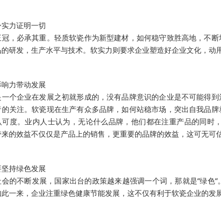
身实力证明一切
王冠，必承其重。轻质软瓷作为新型建材，如何稳守致胜高地，不断
品的研发，生产水平与技术。软实力则要求企业塑造好企业文化，动
影响力带动发展
是一个企业在发展之初就形成的，没有品牌意识的企业是不可能得到
者的关注。软瓷现在生产有众多品牌，如何站稳市场，突出自我品牌
认可度。业内人士认为，无论什么品牌，他们都在注重产品的同时
带来的效益不仅仅是产品上的销售，更重要的品牌的效益，这可无可估
要坚持绿色发展
社会的不断发展，国家出台的政策越来越强调一个词，那就是“绿色
如此一来，企业注重绿色健康节能发展，这不仅有利于软瓷企业的发