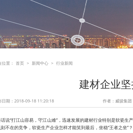
在位置：
首页
>
新闻中心
>
行业新闻
建材企业坚
日期：2018-09-18 11:20:18
作者：威骏集团
俗话说“打江山容易，守江山难”，迅速发展的建材行业特别是软瓷生
无刻不在的竞争，软瓷生产企业怎样才能笑到最后，坐稳“王者之坐”