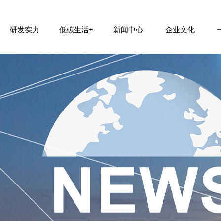
研发实力
低碳生活+
新闻中心
企业文化
公司简介
制造规模
零碳原料
公司动态
核心价值观
全球合作
研发中心建设
组织架构
低碳包装
行业新闻
加入我们
团队风采
发展历程
绿碳建材
联系我们
新材料装备设计
社会责任
新材


















