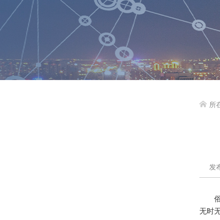
所

发布
无时