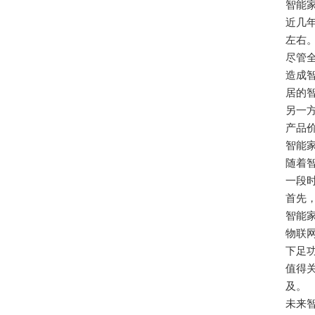
智能
近几
左右
尽管
造成
居的智
另一
产品
智能
随着
一段
首先
智能
物联
下足
值得
及。
未来