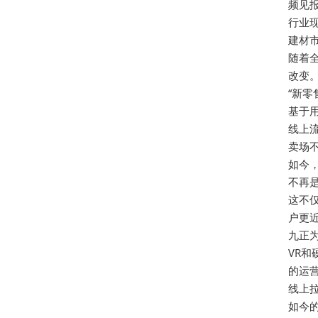
频见
行业
建材
随着
改变
“新零
基于
线上
卖场
如今
不再
这不
户更
九正
VR
的运
线上拉
如今