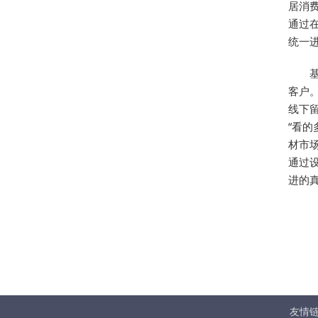
居消
通过
统一
客户
线下留
“看
材市
通过
进的
友情