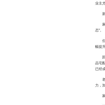
业主
态”。
幅提
品宅
已经
力，